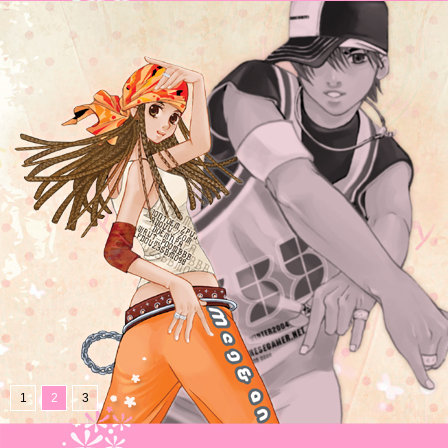
1
2
3