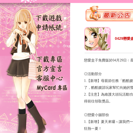
0429戀愛
戀愛盒子免費版於04月29日
◎活動部分
1.【新增】母親節任務「酷酷嫂的願
了，酷酷嫂請玩家幫忙向她的
2.【注意】為維護大頭玩活動功
得前往領取獎品。
◎戀愛小舖部份
1.【新增】夏天來囉～讓我們
狂熱一夏！