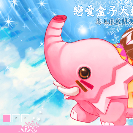
1
2
3