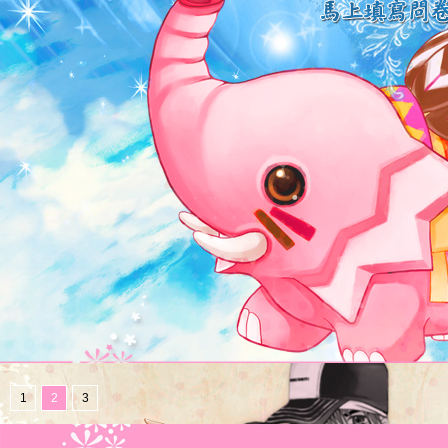
1
2
3