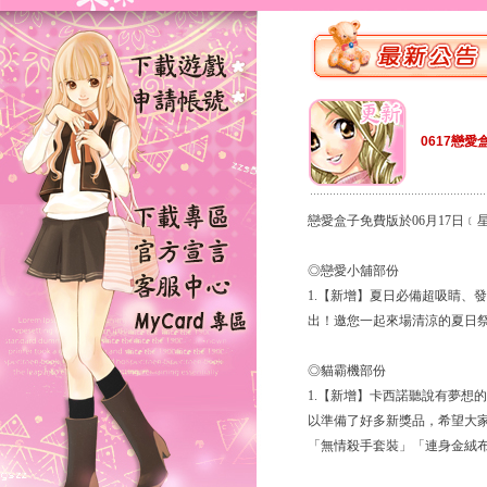
0617戀愛
戀愛盒子免費版於06月17日
◎戀愛小舖部份
1.【新增】夏日必備超吸睛、
出！邀您一起來場清涼的夏日
◎貓霸機部份
1.【新增】卡西諾聽說有夢想
以準備了好多新獎品，希望大家
「無情殺手套裝」「連身金絨