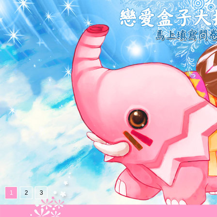
1
2
3