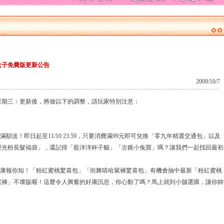
盒子免費版更新公告
2009/10/7
﹝星期三﹞更新後，將做以下的調整，請玩家特別注意：
額送！即日起至11/10 23:59，只要消費滿99元即可兌換「零九年精選交通包」以及
螢光粉長髮福袋」，還記得「藍洋洋杯子貓」「古錐小兔寶」嗎？讓我們一起找回最初
好康報你知！「粉紅蜜桃驚喜包」「街舞嘻哈紫褲驚喜包」有機會抽中最新「粉紅蜜桃
紫褲」不壞版喔！這麼令人興奮的好康訊息，你心動了嗎？馬上就到小舖選購，讓你帥