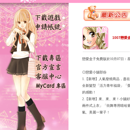
1007戀愛
戀愛盒子免費版於10月07日
◎戀愛小舖部份
1.【新增】人氣發燒商品，盡在滿
全新髮型「活力青年福袋」「
的感動！
2.【新增】來、來、來！小舖
兩件式上衣」「街舞專用嘻哈
氣、美麗一輩子！