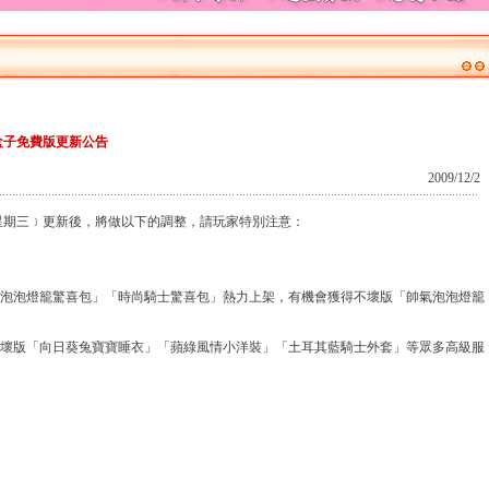
盒子免費版更新公告
2009/12/2
﹝星期三﹞更新後，將做以下的調整，請玩家特別注意：
「泡泡燈籠驚喜包」「時尚騎士驚喜包」熱力上架，有機會獲得不壞版「帥氣泡泡燈籠
不壞版「向日葵兔寶寶睡衣」「蘋綠風情小洋裝」「土耳其藍騎士外套」等眾多高級服