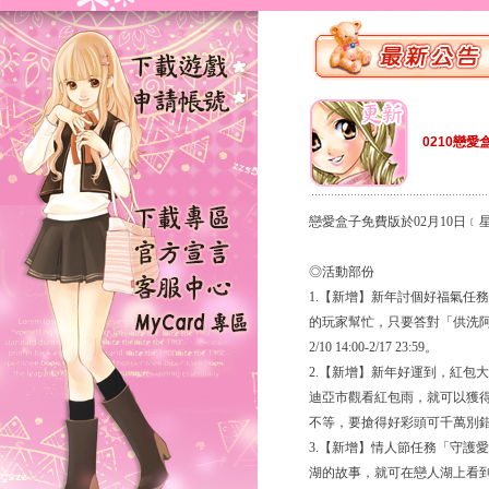
0210戀愛
戀愛盒子免費版於02月10日
◎活動部份
1.【新增】新年討個好福氣任
的玩家幫忙，只要答對「供洗
2/10 14:00-2/17 23:59。
2.【新增】新年好運到，紅包大放送
迪亞市觀看紅包雨，就可以獲得
不等，要搶得好彩頭可千萬別
3.【新增】情人節任務「守護
湖的故事，就可在戀人湖上看到傳