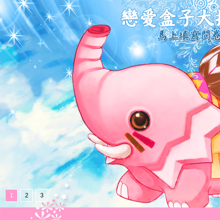
1
2
3