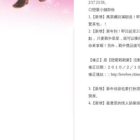
2/17 23:59。
◎戀愛小舖部份
1.【新增】萬眾矚目滿額送！即
驚喜包」！
2.【新增】新年到！即日起至2
點， 只要戳中星星，就可以
你來拿喔！另外，戳中獎品後可
【修正】原【戀愛戳戳樂】活
修正日期：２０１０／２／１
修正連結：：http://lovefree.chinese
3.【新增】新年佳節也要打扮
寶座。
4.【新增】最應景的情人節傢