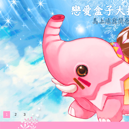
1
2
3