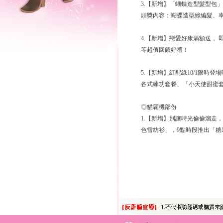
3.【新增】「蝴蝶造型髮型包
頭獎內容：蝴蝶造型綠編髮、
4.【新增】戀愛好康滿額送， 
等超值回饋好禮！
5.【新增】紅配綠10/1限
各式練功套餐、「小天使甜蜜
◎貓霸機部份
1.【新增】別讓時光偷偷溜走
色雪紡衫」，9點時段推出「