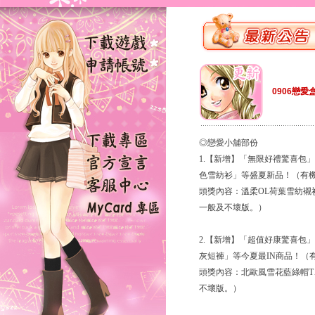
0906戀愛
◎戀愛小舖部份
1.【新增】「無限好禮驚喜包
色雪紡衫」等盛夏新品！（有
頭獎內容：溫柔OL荷葉雪紡
一般及不壞版。）
2.【新增】「超值好康驚喜包
灰短褲」等今夏最IN商品！（
頭獎內容：北歐風雪花藍綠帽
不壞版。）