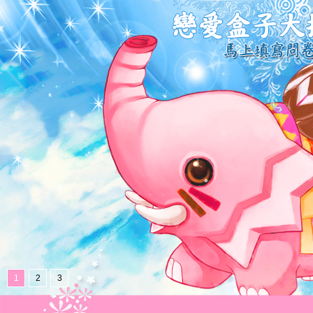
1
2
3