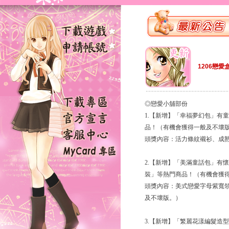
1206戀愛
◎戀愛小舖部份
1.【新增】「幸福夢幻包」有
品！（有機會獲得一般及不壞
頭獎內容：活力條紋襯衫、成
2.【新增】「美滿童話包」有
裝」等熱門商品！（有機會獲
頭獎內容：美式戀愛字母紫寬
及不壞版。）
3.【新增】「繁麗花漾編髮造