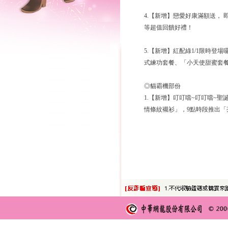
4.【新增】戀愛好康滿額送， 即
等超值回饋好禮！
5.【新增】紅配綠1/1限時
式練功套餐、「小天使甜蜜套
◎貓霸機部份
1.【新增】叮叮噹~叮叮噹~
情條紋襯衫」，9點時段推出