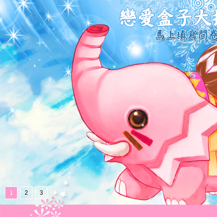
1
2
3