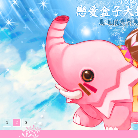
1
2
3