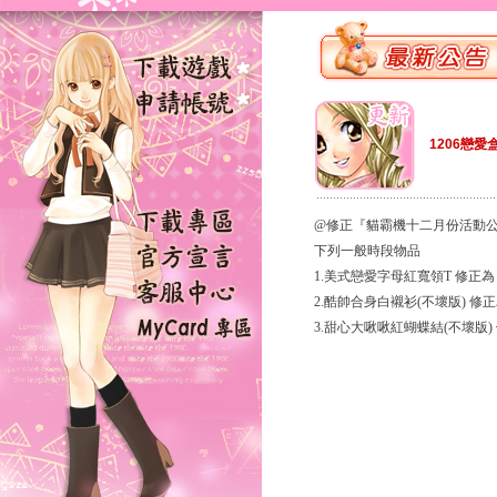
1206戀愛
@修正『貓霸機十二月份活動
下列一般時段物品
1.美式戀愛字母紅寬領T 修正為
2.酷帥合身白襯衫(不壞版) 修正
3.甜心大啾啾紅蝴蝶結(不壞版) 