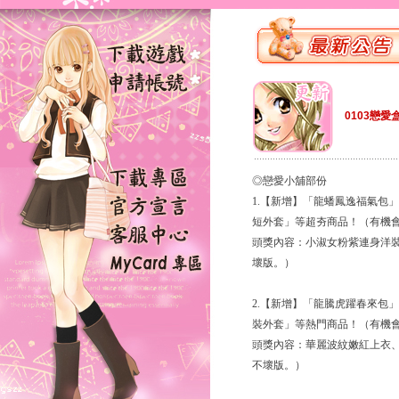
0103戀愛
◎戀愛小舖部份
1.【新增】「龍蟠鳳逸福氣包
短外套」等超夯商品！（有機
頭獎內容：小淑女粉紫連身洋
壞版。）
2.【新增】「龍騰虎躍春來包
裝外套」等熱門商品！（有機
頭獎內容：華麗波紋嫩紅上衣
不壞版。）