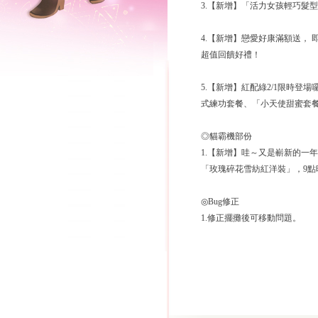
3.【新增】「活力女孩輕巧髮
4.【新增】戀愛好康滿額送， 
超值回饋好禮！
5.【新增】紅配綠2/1限時
式練功套餐、「小天使甜蜜套
◎貓霸機部份
1.【新增】哇～又是嶄新的一
「玫瑰碎花雪紡紅洋裝」，9
◎Bug修正
1.修正擺攤後可移動問題。