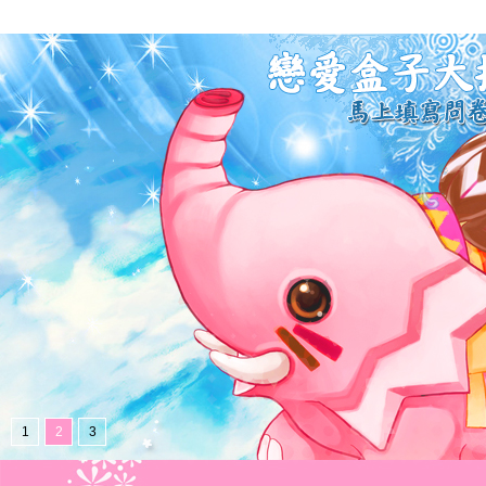
1
2
3