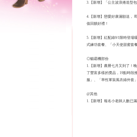
3.【新增】「公主波浪捲造型
4.【新增】戀愛好康滿額送， 
值回饋好禮！
5.【新增】紅配綠9/1限時
式練功套餐、「小天使甜蜜套
◎貓霸機部份
1.【新增】農曆七月又到了！
了豐富多樣的獎品，19點時段
服」、「率性軍裝風衣綠外套
@其他
1.【新增】報名小老師人數已