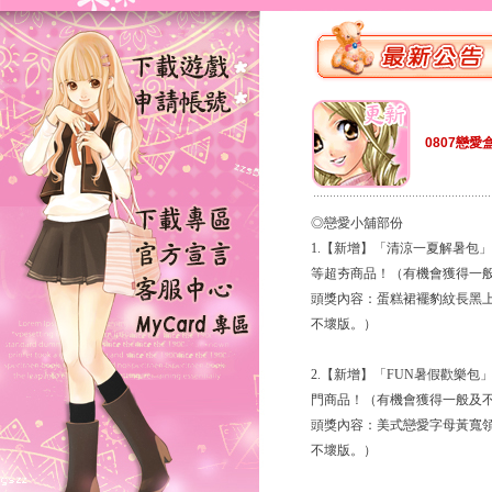
0807戀愛
◎戀愛小舖部份
1.【新增】「清涼一夏解暑包
等超夯商品！（有機會獲得一
頭獎內容：蛋糕裙襬豹紋長黑
不壞版。）
2.【新增】「FUN暑假歡樂
門商品！（有機會獲得一般及
頭獎內容：美式戀愛字母黃寬
不壞版。）