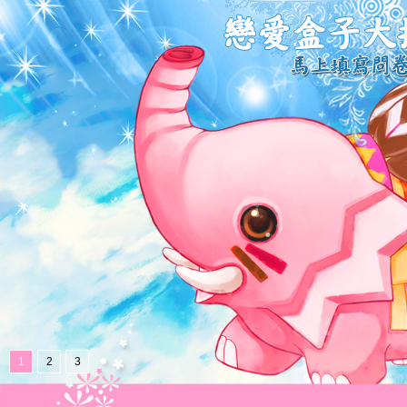
1
2
3