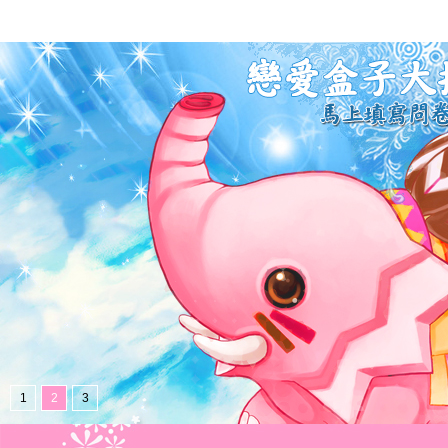
1
2
3