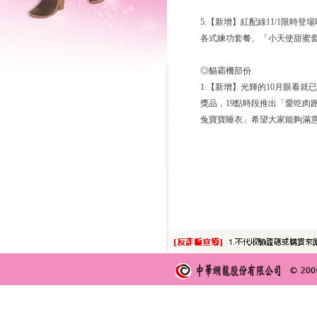
5.【新增】紅配綠11/1限
各式練功套餐、「小天使甜蜜
◎貓霸機部份
1.【新增】光輝的10月眼看
獎品，19點時段推出「愛吃肉
兔寶寶睡衣」希望大家能夠滿