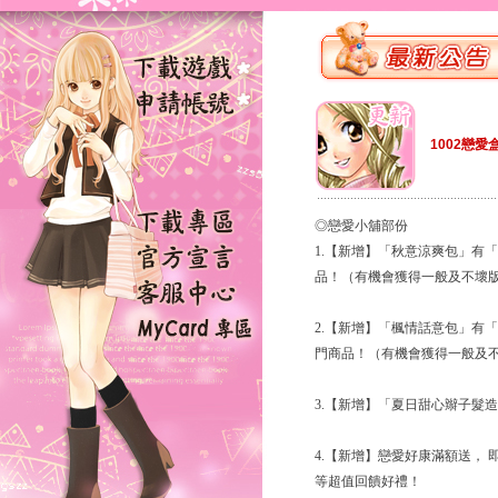
1002戀愛
◎戀愛小舖部份
1.【新增】「秋意涼爽包」有
品！（有機會獲得一般及不壞
2.【新增】「楓情話意包」有
門商品！（有機會獲得一般及
3.【新增】「夏日甜心辮子髮
4.【新增】戀愛好康滿額送， 
等超值回饋好禮！