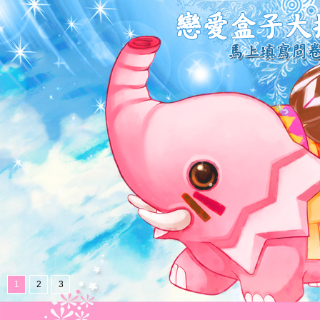
1
2
3