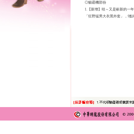
◎貓霸機部份
1.【新增】哇～又是嶄新的一
「狂野猛男大衣黑外套」，9