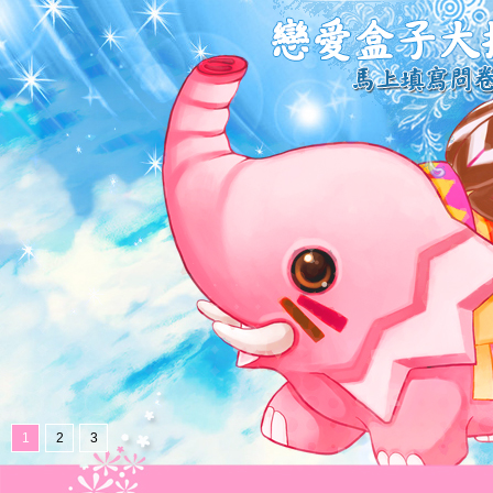
1
2
3