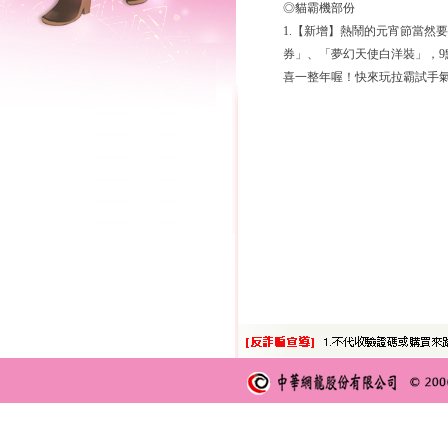
◎貓霸機部份
1.【新增】熱鬧的元宵節當然
券」、「夢幻天使白洋裝」，
喜一整年喔！快來玩拉霸試手