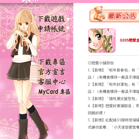
0205戀愛
◎戀愛小舖部份
1.【新增】「蛇年新春包」有
品！（有機會獲得一般及不壞
2.【新增】「蛇年好運包」有
品！（有機會獲得一般及不壞
3.【新增】「隨性層次髮型包
4.【新增】戀愛好康滿額送， 
回饋好禮！
5.【新增】紅配綠3/1限時
式練功套餐、「小天使甜蜜套