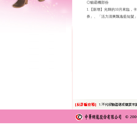
◎貓霸機部份
1.【新增】光輝的10月來臨
券」、「活力清爽飄逸藍短髮