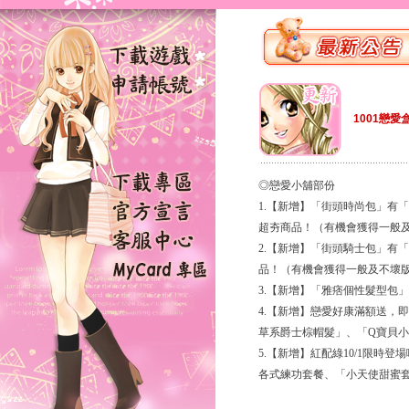
1001戀愛
◎戀愛小舖部份
1.【新增】「街頭時尚包」有
超夯商品！（有機會獲得一般
2.【新增】「街頭騎士包」有
品！（有機會獲得一般及不壞
3.【新增】「雅痞個性髮型包
4.【新增】戀愛好康滿額送，即
草系爵士棕帽髮」、「Q寶貝
5.【新增】紅配綠10/1限
各式練功套餐、「小天使甜蜜