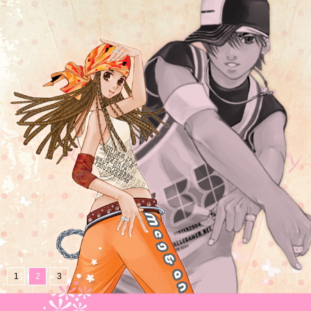
1
2
3