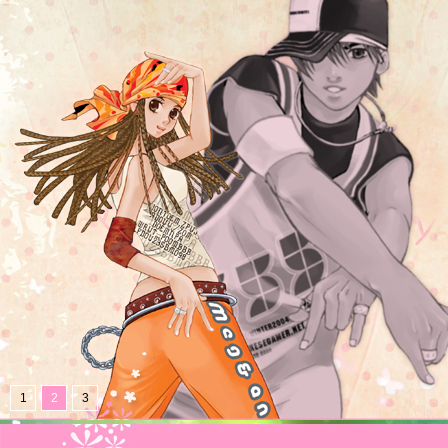
1
2
3