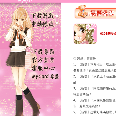
0301戀愛
◎ 戀愛小舖部份
1、【新增】本月推出「埃及
機會獲得「黃色迷幻鯨魚兌換
2、【新增】「埃及王子頑童
品！
3、【新增】「阿拉伯舞孃荷
等超夯商品！
4、【新增】「異國風格髮型
市，趕緊先睹為快！
5、【新增】戀愛好康滿額送，即日