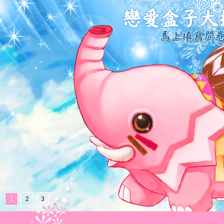
1
2
3