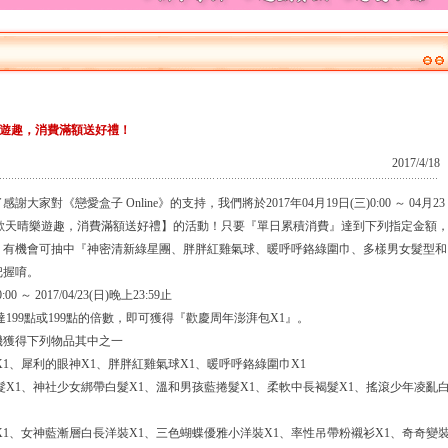
遊趣，消費滿額送好禮！
2017/4/18
《戀愛盒子 Online》的支持，我們將於2017年04月19日(三)0:00 ～ 04月23
辦【雨歇天晴樂遊趣，消費滿額送好禮】的活動！只要『單日累積消費』達到下列指定金額
，有機會可抽中『神密清新綠星團、胖胖紅雞氣球、暖呼呼鉻綠圍巾、多樣男女髮型和
把握唷。
00 ～ 2017/04/23(日)晚上23:59止
199點或199點的倍數，即可獲得『歡慶周年澎湃包X1』。
機獲得下列物品其中之一
1、犀利的眼神X1、胖胖紅雞氣球X1、暖呼呼鉻綠圍巾X1
髮X1、神社少女綁帶白髮X1、溫和男孩藍捲髮X1、柔軟中長褐髮X1、搖滾少年凌亂
X1、女神藍漸層白長洋裝X1、三色蝴蝶優雅小洋裝X1、率性吊帶粉襯衫X1、奇奇變