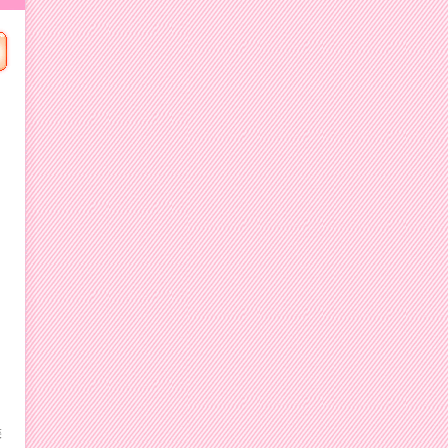
，
白
裝