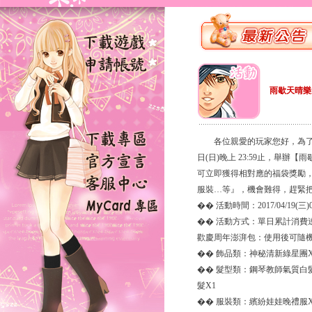
雨歇天晴樂
各位親愛的玩家您好，為了感謝大家對
日(日)晚上 23:59止，舉
可立即獲得相對應的福袋獎勵
服裝…等』，機會難得，趕緊
�� 活動時間：2017/04/19(三)0:
�� 活動方式：單日累計消費達
歡慶周年澎湃包：使用後可隨
�� 飾品類：神秘清新綠星團X
�� 髮型類：鋼琴教師氣質白
髮X1
�� 服裝類：繽紛娃娃晚禮服