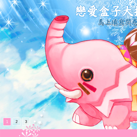
1
2
3