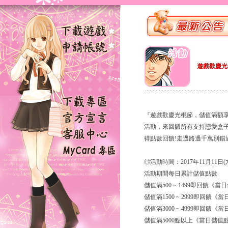
遊戲歡慶光
『遊戲歡慶光棍節，儲值滿額享折扣！』
活動，來回饋所有支持戀愛盒子
得點數回饋!走過路過千萬別錯
◎活動時間：2017年11月11日(六) 
活動期間每日累計儲值點數
儲值滿500 ~ 1499即回饋《
儲值滿1500 ~ 2999即回饋《
儲值滿3000 ~ 4999即回饋《
儲值滿5000點以上《當日儲值點