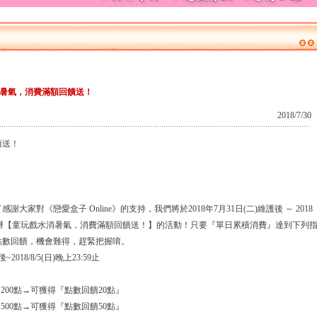
暑氣，消費滿額回饋送！
2018/7/30
饋送！
對《戀愛盒子 Online》的支持，我們將於2018年7月31日(二)維護後 ～ 2018
9止，舉辦【童玩戲水消暑氣，消費滿額回饋送！】的活動！只要『單日累積消費』達到下列
點數回饋，機會難得，趕緊把握唷。
~2018/8/5(日)晚上23:59止
200點→可獲得『點數回饋20點』
500點→可獲得『點數回饋50點』