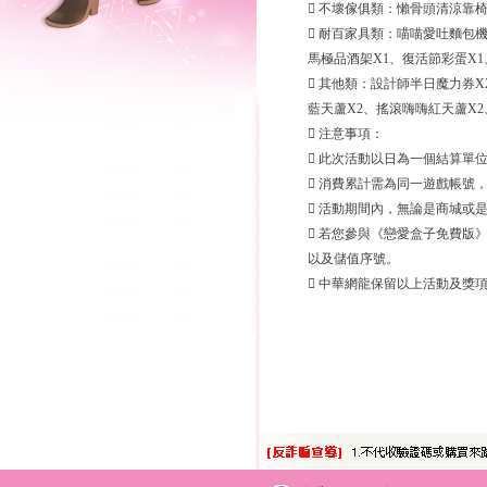
 不壞傢俱類：懶骨頭清涼靠椅
 耐百家具類：喵喵愛吐麵包機
馬極品酒架X1、復活節彩蛋X1
 其他類：設計師半日魔力券X
藍天蘆X2、搖滾嗨嗨紅天蘆X2
 注意事項：
 此次活動以日為一個結算單位，即11/1
 消費累計需為同一遊戲帳號
 活動期間內，無論是商城或
 若您參與《戀愛盒子免費版
以及儲值序號。
 中華網龍保留以上活動及獎