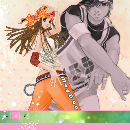
1
2
3