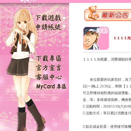
１１１１光
１１１１光棍慶，消費滿額好
各位親愛的玩家您好，為了感謝大家對
日(一)晚上 23:59止，舉
可立即獲得相對應的福袋獎勵
盒…等』多樣傢俱裝飾，機會
 活動時間：2018/11/10(六)0:00
 活動方式：單日累計消費達1
 點石成金彩蛋：使用後可隨