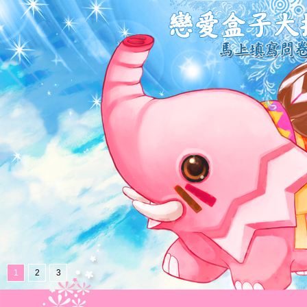
1
2
3