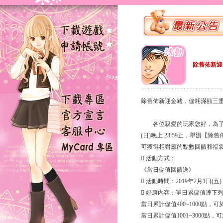
除舊佈新迎
除舊佈新迎金豬，儲耗滿額三
各位親愛的玩家您好，為了感謝大家
(日)晚上 23:59止，舉辦
可獲得相對應的點數回饋和福袋
 活動方式：
《當日儲值回饋送》
 活動時間：2019年2月1日(五) 維
 好康內容：單日累儲值達下列
當日累計儲值400~1000點，
當日累計儲值1001~3000點