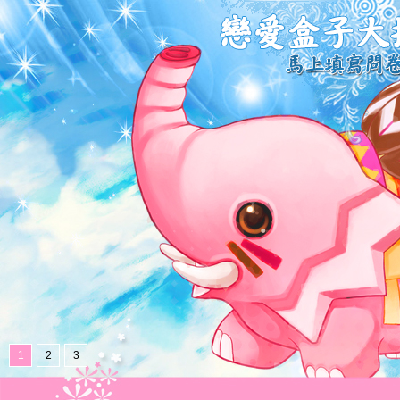
1
2
3