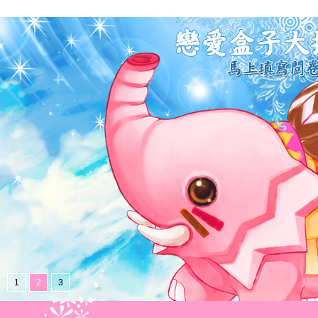
1
2
3