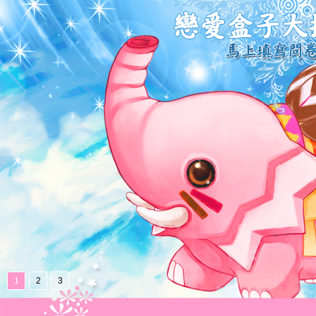
1
2
3