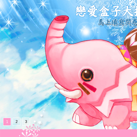
1
2
3