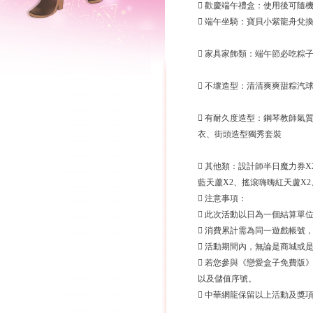
 歡慶端午禮盒：使用後可隨
 端午坐騎：寶貝小紫龍舟兌
 家具家飾類：端午節必吃粽
 不壞造型：清清爽爽甜粽汽
 有耐久度造型：鋼琴教師氣
衣、街頭造型獨秀套裝
 其他類：設計師半日魔力券X
藍天蘆X2、搖滾嗨嗨紅天蘆X2
 注意事項：
 此次活動以日為一個結算單位，即6/4
 消費累計需為同一遊戲帳號
 活動期間內，無論是商城或
 若您參與《戀愛盒子免費版
以及儲值序號。
 中華網龍保留以上活動及獎