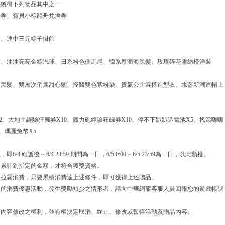
機獲得下列物品其中之一
換券、寶貝小棕龍舟兌換券
子、連中三元粽子掛飾
球、油油亮亮金粽汽球、日系粉色側馬尾、韓系厚瀏海黑髮、玫瑰碎花雪紡橙洋裝
質黑髮、雙層次俏麗甜心髮、怪醫雙色紫粉染、貴氣公主混搭造型衣、水藍新潮連帽上
2、大地主經驗狂飆券X10、魔力砲經驗狂飆券X10、停不下趴趴造電池X5、搖滾嗨嗨
、瑪麗兔幣X5
 維護後 ~ 6/4 23:59 期間為一日，6/5 0:00 ~ 6/5 23:59為一日，以此類推。
，累計到指定的金額，才符合獲獎資格。
是拉霸消費，只要累積消費達上述條件，即可獲得上述贈品。
》的消費優惠活動，發生獎勵短少之情形者，請向中華網龍客服人員回報您的遊戲帳號
項內容修改之權利，並有權決定取消、終止、修改或暫停活動及贈品內容。