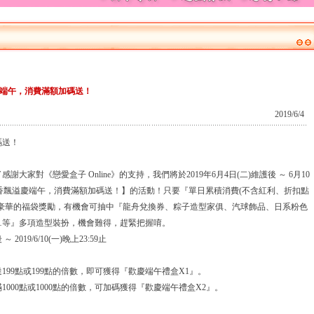
端午，消費滿額加碼送！
2019/6/4
碼送！
對《戀愛盒子 Online》的支持，我們將於2019年6月4日(二)維護後 ～ 6月10
辦【粽香飄溢慶端午，消費滿額加碼送！】的活動！只要『單日累積消費(不含紅利、折扣點
超豪華的福袋獎勵，有機會可抽中『龍舟兌換券、粽子造型家俱、汽球飾品、日系粉色
…等』多項造型裝扮，機會難得，趕緊把握唷。
～ 2019/6/10(一)晚上23:59止
達199點或199點的倍數，即可獲得『歡慶端午禮盒X1』。
1000點或1000點的倍數，可加碼獲得『歡慶端午禮盒X2』。