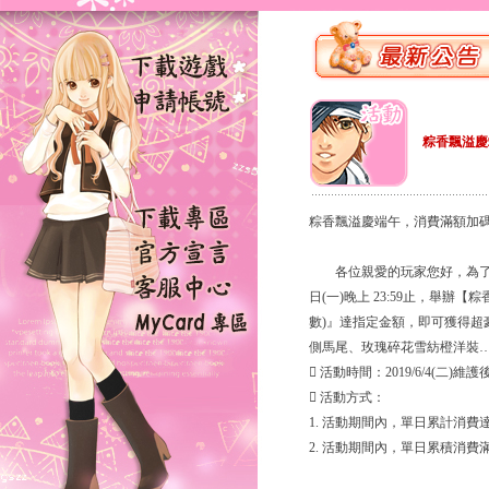
粽香飄溢慶
粽香飄溢慶端午，消費滿額加
各位親愛的玩家您好，為了感謝大家
日(一)晚上 23:59止，舉
數)』達指定金額，即可獲得
側馬尾、玫瑰碎花雪紡橙洋裝
 活動時間：2019/6/4(二)維護後 
 活動方式：
1. 活動期間內，單日累計消費
2. 活動期間內，單日累積消費滿