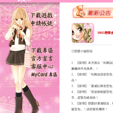
0901戀愛
◎戀愛小舖部份
1、【新增】本月推出「街舞
嫩嫩綿羊兌換券」！
2、【新增】「街舞詼諧造型
品！
3、【新增】「夏威紅棒造型
4、【新增】「長波後梳髮型
市，趕緊先睹為快！
5、【新增】戀愛好康滿額送，即日
髮型包」！請把握良機唷！