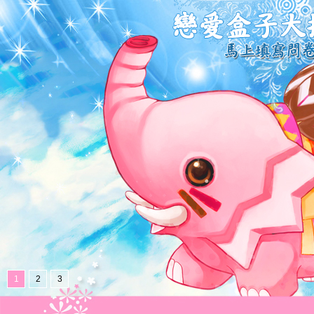
1
2
3