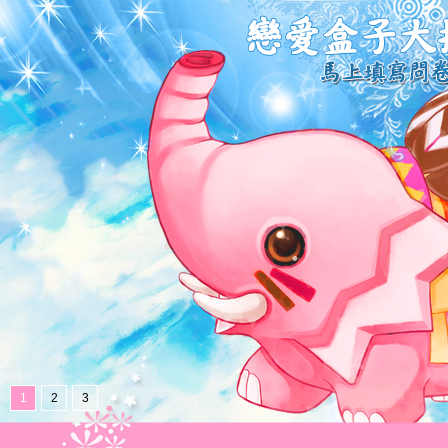
1
2
3