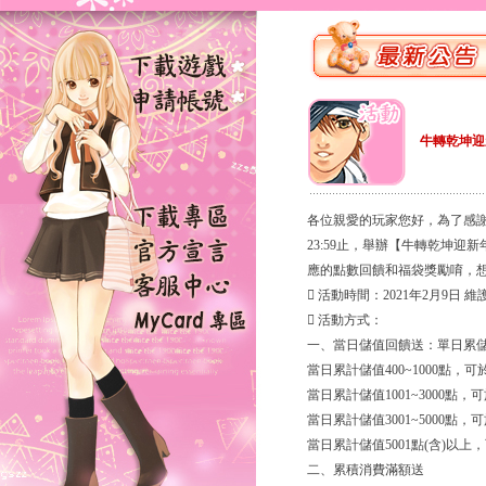
牛轉乾坤迎
各位親愛的玩家您好，為了感謝大家
23:59止，舉辦【牛轉乾坤
應的點數回饋和福袋獎勵唷，想
 活動時間：2021年2月9日 維護後
 活動方式：
一、當日儲值回饋送：單日累儲
當日累計儲值400~1000點，
當日累計儲值1001~3000點
當日累計儲值3001~5000點
當日累計儲值5001點(含)以上
二、累積消費滿額送