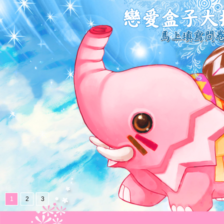
1
2
3