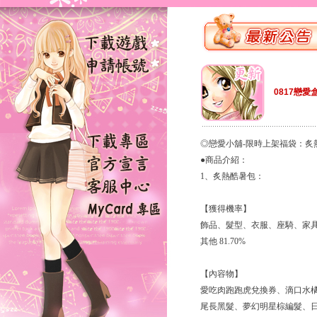
0817戀愛
◎戀愛小舖-限時上架福袋：炙
●商品介紹：
1、炙熱酷暑包：
【獲得機率】
飾品、髮型、衣服、座騎、家具家飾
其他 81.70%
【內容物】
愛吃肉跑跑虎兌換券、滴口水
尾長黑髮、夢幻明星棕編髮、