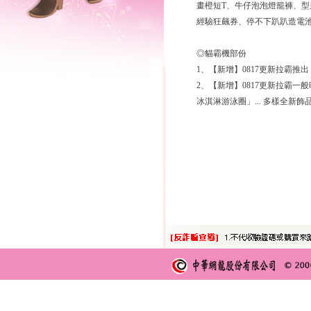
畫橙短T、牛仔泡泡燈籠褲、
經驗狂飆券、停不下趴趴造電
◎貓霸機部份
1、【新增】0817更新拉霸
2、【新增】0817更新拉霸
冰淇淋游泳圈」... 多樣全