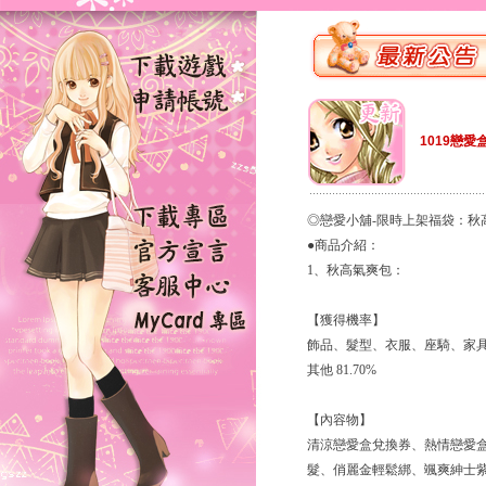
1019戀愛
◎戀愛小舖-限時上架福袋：秋
●商品介紹：
1、秋高氣爽包：
【獲得機率】
飾品、髮型、衣服、座騎、家具家飾
其他 81.70%
【內容物】
清涼戀愛盒兌換券、熱情戀愛
髮、俏麗金輕鬆綁、颯爽紳士