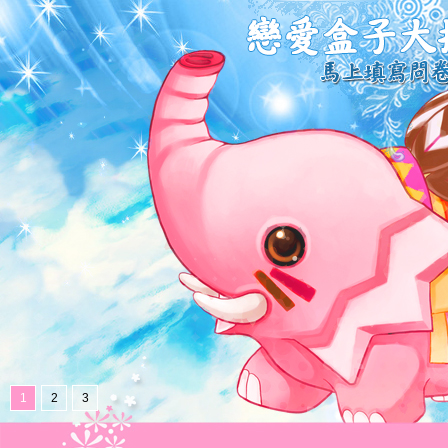
1
2
3