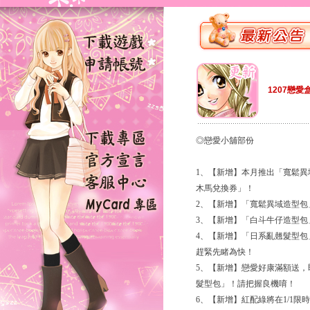
1207戀愛
◎戀愛小舖部份
1、【新增】本月推出「寬鬆
木馬兌換券」！
2、【新增】「寬鬆異域造型
3、【新增】「白斗牛仔造型
4、【新增】「日系亂翹髮型
趕緊先睹為快！
5、【新增】戀愛好康滿額送，即日
髮型包」！請把握良機唷！
6、【新增】紅配綠將在1/1限