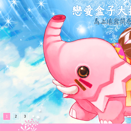
1
2
3