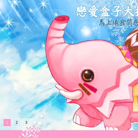
1
2
3