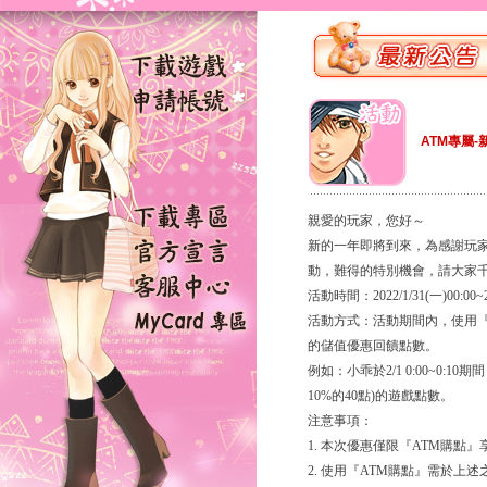
ATM專屬-
親愛的玩家，您好～
新的一年即將到來，為感謝玩
動，難得的特別機會，請大家
活動時間：2022/1/31(一)00:00~20
活動方式：活動期間內，使用
的儲值優惠回饋點數。
例如：小乖於2/1 0:00~0:
10%的40點)的遊戲點數。
注意事項：
1. 本次優惠僅限『ATM購
2. 使用『ATM購點』需於