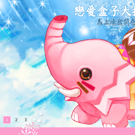
1
2
3