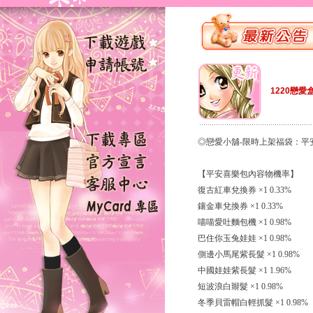
1220戀愛
◎戀愛小舖-限時上架福袋：平
【平安喜樂包內容物機率】
復古紅車兌換券 ×1 0.33%
鑲金車兌換券 ×1 0.33%
喵喵愛吐麵包機 ×1 0.98%
巴住你玉兔娃娃 ×1 0.98%
側邊小馬尾紫長髮 ×1 0.98%
中國娃娃紫長髮 ×1 1.96%
短波浪白辮髮 ×1 0.98%
冬季貝雷帽白輕抓髮 ×1 0.98%