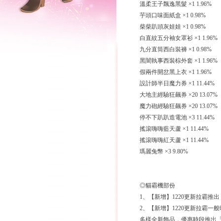
溫柔王子飄逸黑髮 ×1 1.96%
芋頭口味面紙盒 ×1 0.98%
柴柴趴頭灰娃娃 ×1 0.98%
白直紋五分袖女罩衫 ×1 1.96%
九分直筒西白裝褲 ×1 0.98%
黑闇執事西裝棕外套 ×1 1.96%
假兩件開岔黑上衣 ×1 1.96%
設計師半日魔力券 ×1 11.44%
大地主經驗狂飆券 ×20 13.07%
魔力砲經驗狂飆券 ×20 13.07%
停不下趴趴造電池 ×3 11.44%
搖滾嗨嗨藍天蘆 ×1 11.44%
搖滾嗨嗨紅天蘆 ×1 11.44%
瑪麗兔幣 ×3 9.80%
◎貓霸機部份
1、【新增】1220更新拉霸
2、【新增】1220更新拉霸一
多樣全新飾品，優惠時段推出