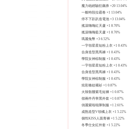
魔力砲經驗狂飆券 ×20 13.04%
一般時段拉霸卷 ×1 13.04%
停不下趴趴造電池 ×3 13.04%
搖滾嗨嗨紅天蘆 ×1 8.70%
搖滾嗨嗨藍天蘆 ×1 8.70%
瑪麗兔幣 ×3 6.52%
一字領星星短粉上衣 ×1 0.43%
合身造型黑馬褲 ×1 0.43%
學院女神棕制服 ×1 0.43%
一字領星星短粉上衣 ×1 0.43%
合身造型黑馬褲 ×1 0.43%
學院女神棕制服 ×1 0.43%
炫彩條紋襯衫 ×1 0.87%
火辣骷髏紫毛短褲 ×1 0.87%
假兩件丹寧黑外套 ×1 0.87%
俏麗紫啦啦隊制服 ×1 2.61%
成熟造型V領橘上衣 ×1 5.22%
個性KISS人面青褲 ×1 5.22%
冬季仕女紅外套 ×1 5.22%