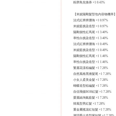
粉胖鳥兌換券 ×1 0.43%
【米妮陽剛髮型包內容物機率
法式紅辨辨瀏海 ×1 0.97%
米妮藍挑染造型 ×1 0.97%
陽剛個性紅馬尾 ×1 3.40%
率性白挑染造型 ×1 3.40%
法式紅辨辨瀏海 ×1 0.49%
米妮藍挑染造型 ×1 0.49%
陽剛個性紅馬尾 ×1 1.46%
率性白挑染造型 ×1 1.46%
繁麗花漾棕編髮 ×1 7.28%
自然風格黑捲髮尾 ×1 7.28%
小女人柔美金髮 ×1 7.28%
蝴蝶造型棕編髮 ×1 7.28%
自信飛揚BOB紅髮 ×1 7.28%
愛麗絲淘氣藍髮 ×1 7.28%
韓風型男紅髮 ×1 7.28%
重金屬搖滾紅短髮 ×1 7.28%
潮流爵士造型紫短髮 ×1 7.28%