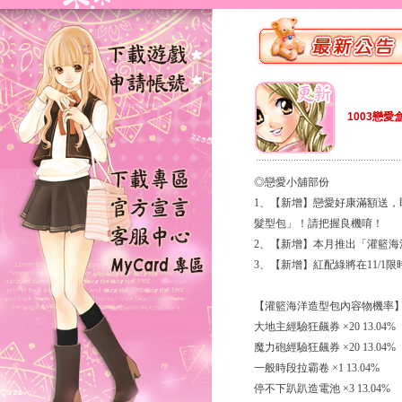
1003戀愛
◎戀愛小舖部份
1、【新增】戀愛好康滿額送，即日
髮型包」！請把握良機唷！
2、【新增】本月推出「灌籃
3、【新增】紅配綠將在11/1
【灌籃海洋造型包內容物機率
大地主經驗狂飆券 ×20 13.04%
魔力砲經驗狂飆券 ×20 13.04%
一般時段拉霸卷 ×1 13.04%
停不下趴趴造電池 ×3 13.04%