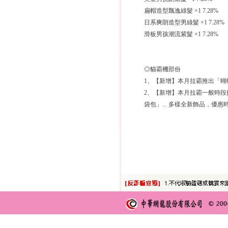
扁帽造型飄逸綠髮 ×1 7.28%
日系爽朗造型男綠髮 ×1 7.28%
滑板男孩潮流紫髮 ×1 7.28%
◎貓霸機部份
1、【新增】本月拉霸推出「
2、【新增】本月拉霸一般時
袋包」... 多樣全新飾品，