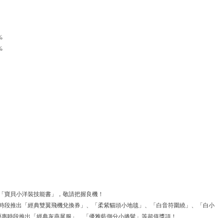
%
%
推出「寶貝小洋裝技能書」，敬請把握良機！
一般時段推出「經典雙翼飛機兌換券」、「柔紫貓頭小地毯」、「白音符圍繞」、「白小
品，優惠時段推出「經典灰燕尾服」、「優雅藍側分小捲髮」等超值獎項！