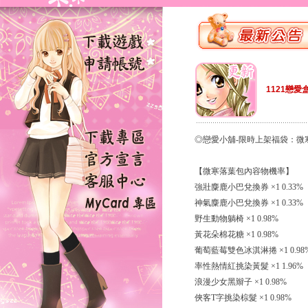
1121戀愛
◎戀愛小舖-限時上架福袋：微
【微寒落葉包內容物機率】
強壯麋鹿小巴兌換券 ×1 0.33%
神氣麋鹿小巴兌換券 ×1 0.33%
野生動物躺椅 ×1 0.98%
黃花朵棉花糖 ×1 0.98%
葡萄藍莓雙色冰淇淋捲 ×1 0.98
率性熱情紅挑染黃髮 ×1 1.96%
浪漫少女黑辮子 ×1 0.98%
俠客T字挑染棕髮 ×1 0.98%