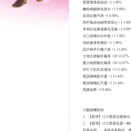
熊寶寶香菇棕頭 ×1 1.96%
嫩粉桃貓咪化妝台 ×1 0.98%
呆呆紅雞汽球 ×1 0.98%
馬甲風高領綁帶黑背心 ×1 1.96
單寧紅短褲過膝毛毛靴 ×1 0.98
大口袋層次白外套 ×1 1.96%
領結修身黃襯衫 ×1 1.96%
設計師半日魔力券 ×1 11.44%
大地主經驗狂飆券 ×20 13.07%
魔力砲經驗狂飆券 ×20 13.07%
停不下趴趴造電池 ×3 11.44%
搖滾嗨嗨藍天蘆 ×1 11.44%
搖滾嗨嗨紅天蘆 ×1 11.44%
瑪麗兔幣 ×3 9.80%
◎貓霸機部份
1、【新增】1121更新拉霸
2、【新增】1121更新拉霸
提琴木箱」... 多樣全新飾