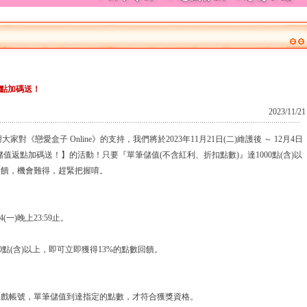
點加碼送！
2023/11/21
《戀愛盒子 Online》的支持，我們將於2023年11月21日(二)維護後 ～ 12月4日
黑五儲值返點加碼送！】的活動！只要『單筆儲值(不含紅利、折扣點數)』達1000點(含)以
回饋，機會難得，趕緊把握唷。
2/4(一)晚上23:59止。
00點(含)以上，即可立即獲得13%的點數回饋。
遊戲帳號，單筆儲值到達指定的點數，才符合獲獎資格。