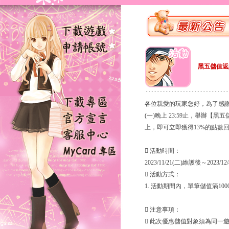
黑五儲值返
各位親愛的玩家您好，為了感謝大家對
(一)晚上 23:59止，舉辦【
上，即可立即獲得13%的點數
 活動時間：
2023/11/21(二)維護後～2023/1
 活動方式：
1. 活動期間內，單筆儲值滿10
 注意事項：
 此次優惠儲值對象須為同一