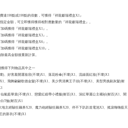
費達199點或199點的倍數，可獲得『祥龍獻瑞禮盒X1』
列指定金額，可立即獲得獲得相對應數量的『祥龍獻瑞禮盒』。
可加碼獲得『祥龍獻瑞禮盒X1』。
可加碼獲得『祥龍獻瑞禮盒X3』。
可加碼獲得『祥龍獻瑞禮盒X6』。
可加碼獲得『祥龍獻瑞禮盒X10』。
會扣除最高金額後重新計算。
機獲得下列物品其中之一
)、好害羞開運妝容(不壞)X1、落花粉傘(不壞)X1、流線面紅妝(不壞)X1
X1、飛舞翩翩歌德金髮(不壞)X1、美少男清爽王子頭(不壞)X1、美型男挑剔灰髮(耐
1
仙氣藍華裳(不壞)X1、戀愛紅緞帶小禮服(耐百)X1、深紅華麗公主襯衫(耐百)X1、闇
白T恤(耐百)X1
大地主經驗狂飆券X20、魔力砲經驗狂飆券X20、停不下趴趴造電池X3、搖滾嗨嗨藍天
的新衣(不壞)X1