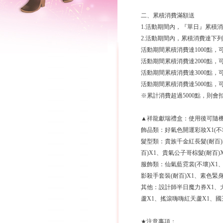
二、累積消費滿額送
1.活動期間內，『單日』累積消
2.活動期間內，累積消費達下
活動期間累積消費達1000點，
活動期間累積消費達2000點，
活動期間累積消費達3000點，
活動期間累積消費達5000點，
※累計消費超過5000點，則
▲祥龍獻瑞禮盒：使用後可隨
飾品類：好氣色開運彩妝X1(不壞
髮型類：貴族千金紅長髮(耐百)
百)X1、貴氣公子哥棕髮(耐百)X
服飾類：仙氣藍霓裳(不壞)X1、
影殺手套裝(耐百)X1、素色緊身
其他：設計師半日魔力券X1、
蘆X1、搖滾嗨嗨紅天蘆X1、國王
★注意事項：