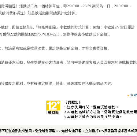
》活動以日為一個結算單位，即2/9 0:00 ~ 23:59 期間為一日，2/10 0:00 ~
而《累積消費加碼送》則是以活動期間總累計做計算。
數點，回饋金額則以『無條件刪除』小數點的方式計算；例如：小敏於2/9 當日累計
:00可獲得22點的回饋點數(750*0.03=22.5，無條件捨去小數點以下金額)。
號，無論是商城或是拉霸消費，累計到指定的金額，才符合獲獎資格。
的消費優惠活動，發生獎勵短少之情形者，請向中華網龍客服人員回報您的遊戲帳號以
內容修改之權利，並有權決定取消、終止、修改或暫停活動及贈品內容。