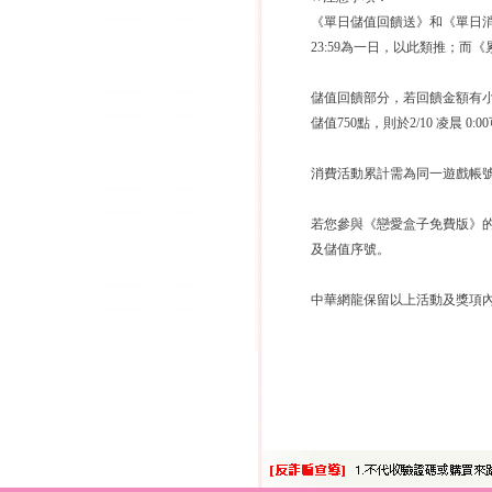
《單日儲值回饋送》和《單日消費滿額送
23:59為一日，以此類推；
儲值回饋部分，若回饋金額有小
儲值750點，則於2/10 凌晨 0
消費活動累計需為同一遊戲帳
若您參與《戀愛盒子免費版》
及儲值序號。
中華網龍保留以上活動及獎項