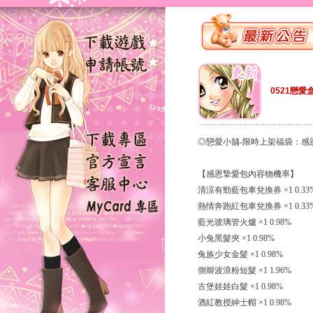
0521戀愛
◎戀愛小舖-限時上架福袋：感
【感恩摯愛包內容物機率】
清涼有勁藍包車兌換券 ×1 0.33
熱情奔跑紅包車兌換券 ×1 0.33
藍光玻璃管火爐 ×1 0.98%
小兔黑髮夾 ×1 0.98%
兔族少女金髮 ×1 0.98%
側辮波浪粉短髮 ×1 1.96%
古堡娃娃白髮 ×1 0.98%
酒紅教授紳士帽 ×1 0.98%