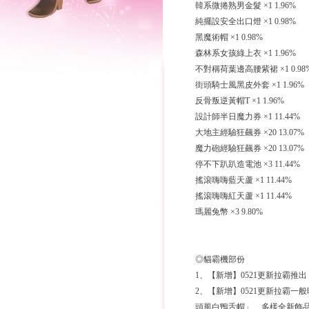
韓系微捲熟男金髮 ×1 1.96%
純擺設安全出口燈 ×1 0.98%
黑魔術帽 ×1 0.98%
森林系女孩綠上衣 ×1 1.96%
不對稱荷葉邊高腰紫裙 ×1 0.98
街頭騎士風黑皮外套 ×1 1.96%
反骨叛逆黃帽T ×1 1.96%
設計師半日魔力券 ×1 11.44%
大地主經驗狂飆券 ×20 13.07%
魔力砲經驗狂飆券 ×20 13.07%
停不下趴趴造電池 ×3 11.44%
搖滾嗨嗨藍天蘆 ×1 11.44%
搖滾嗨嗨紅天蘆 ×1 11.44%
瑪麗兔幣 ×3 9.80%
◎貓霸機部份
1、【新增】0521更新拉霸
2、【新增】0521更新拉霸
頭風白鴨舌帽」... 多樣全新