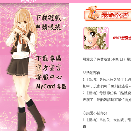
0507戀愛
戀愛盒子免費版於5月07日﹝
◎活動部份
1.【新增】各位玩家久等了！
施中，玩家們可千萬別錯過喔
2.【新增】母親節任務「酷酷嫂的願
表演了，酷酷嫂請玩家幫忙向
◎戀愛小舖部分
1.【新增】男的俊、女的靚，
市！