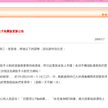
盒子免費版更新公告
2008/5/7
星期三﹞更新後，將做以下的調整，請玩家特別注意：
網龍手Ｇ館經過服務重整與維護後，即日起重新改裝上市囉！各項手機儲點優惠熱烈實
～詳情請見網龍手Ｇ館官方網站！
望」，於5/8 (四)10:00～5/ 14(三)23：59，酷酷嫂期待已久的偶像團體來戀愛星球
她的雙胞胎姐妹們拿票唷！（遊戲一天可解一次）
甜心情人就是你！「烈愛背心T恤錦囊」、「哈尼連身帽T錦囊」兩大甜蜜福袋濃情上