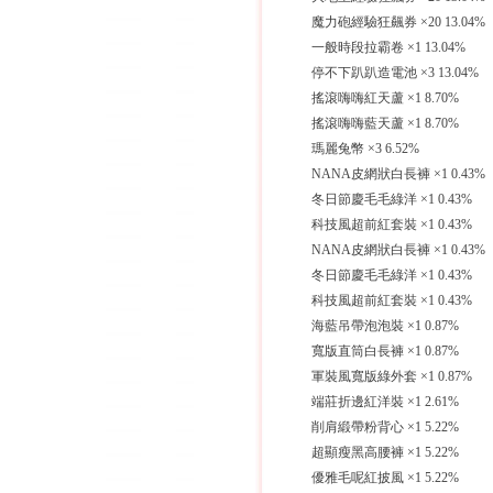
魔力砲經驗狂飆券 ×20 13.04%
一般時段拉霸卷 ×1 13.04%
停不下趴趴造電池 ×3 13.04%
搖滾嗨嗨紅天蘆 ×1 8.70%
搖滾嗨嗨藍天蘆 ×1 8.70%
瑪麗兔幣 ×3 6.52%
NANA皮網狀白長褲 ×1 0.43%
冬日節慶毛毛綠洋 ×1 0.43%
科技風超前紅套裝 ×1 0.43%
NANA皮網狀白長褲 ×1 0.43%
冬日節慶毛毛綠洋 ×1 0.43%
科技風超前紅套裝 ×1 0.43%
海藍吊帶泡泡裝 ×1 0.87%
寬版直筒白長褲 ×1 0.87%
軍裝風寬版綠外套 ×1 0.87%
端莊折邊紅洋裝 ×1 2.61%
削肩緞帶粉背心 ×1 5.22%
超顯瘦黑高腰褲 ×1 5.22%
優雅毛呢紅披風 ×1 5.22%