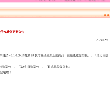
盒子免費版更新公告
2024/12/3
起～1/1 0:00 消費滿 99 就可兌換最新上架商品「藍狼叛逆髮型包」、「活力貝殼
技造型包」、「NA冬日造型包」、「日式挑染髮型包」！
時登場囉！
】