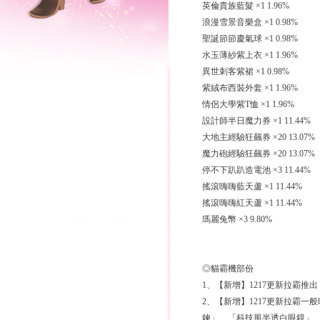
英倫貴族藍髮 ×1 1.96%
浪漫雪景音樂盒 ×1 0.98%
聖誕節節慶氣球 ×1 0.98%
水玉薄紗紫上衣 ×1 1.96%
異世刺客紫裙 ×1 0.98%
紫絨布西裝外套 ×1 1.96%
情侶大學紫T恤 ×1 1.96%
設計師半日魔力券 ×1 11.44%
大地主經驗狂飆券 ×20 13.07%
魔力砲經驗狂飆券 ×20 13.07%
停不下趴趴造電池 ×3 11.44%
搖滾嗨嗨藍天蘆 ×1 11.44%
搖滾嗨嗨紅天蘆 ×1 11.44%
瑪麗兔幣 ×3 9.80%
◎貓霸機部份
1、【新增】1217更新拉霸
2、【新增】1217更新拉霸
鍊」、「科技風半透白眼鏡」.