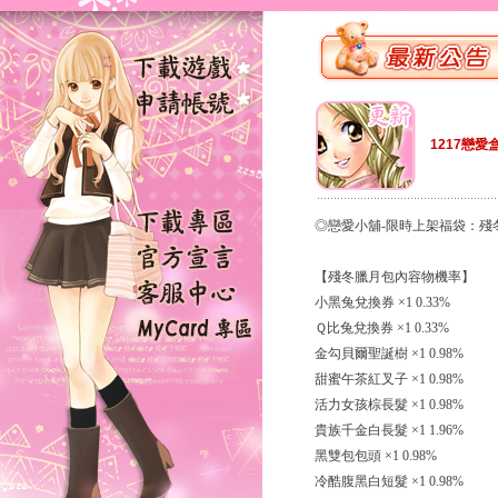
1217戀愛
◎戀愛小舖-限時上架福袋：殘
【殘冬臘月包內容物機率】
小黑兔兌換券 ×1 0.33%
Ｑ比兔兌換券 ×1 0.33%
金勾貝爾聖誕樹 ×1 0.98%
甜蜜午茶紅叉子 ×1 0.98%
活力女孩棕長髮 ×1 0.98%
貴族千金白長髮 ×1 1.96%
黑雙包包頭 ×1 0.98%
冷酷腹黑白短髮 ×1 0.98%