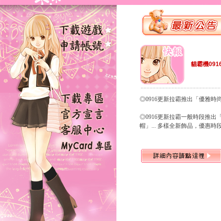
貓霸機091
◎0916更新拉霸推出「優雅
◎0916更新拉霸一般時段推
帽」... 多樣全新飾品，優