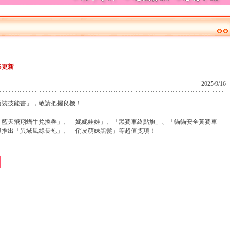
6更新
2025/9/16
時尚裝技能書」，敬請把握良機！
出「藍天飛翔蝸牛兌換券」、「妮妮娃娃」、「黑賽車終點旗」、「貓貓安全黃賽車
惠時段推出「異域風綠長袍」、「俏皮萌妹黑髮」等超值獎項！