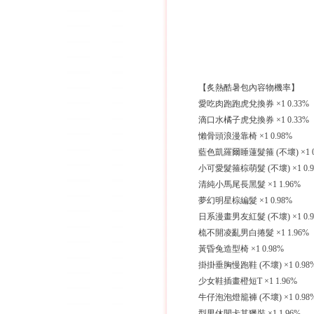
【炙熱酷暑包內容物機率】
愛吃肉跑跑虎兌換券 ×1 0.33%
滴口水橘子虎兌換券 ×1 0.33%
懶骨頭浪漫靠椅 ×1 0.98%
藍色凱羅爾睡蓮髮箍 (不壞) ×1 0
小可愛髮箍棕萌髮 (不壞) ×1 0.9
清純小馬尾長黑髮 ×1 1.96%
夢幻明星棕編髮 ×1 0.98%
日系漫畫男友紅髮 (不壞) ×1 0.9
梳不開凌亂男白捲髮 ×1 1.96%
黃昏兔造型椅 ×1 0.98%
掛掛垂胸慢跑鞋 (不壞) ×1 0.98
少女鞋插畫橙短T ×1 1.96%
牛仔泡泡燈籠褲 (不壞) ×1 0.98
型男休閒卡其獵裝 ×1 1.96%