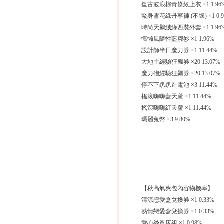
復古波浪棕青條紋上衣 ×1 1.96
緊身雪花綠丹寧褲 (不壞) ×1 0.9
時尚天鵝絨綠西裝外套 ×1 1.96
慵懶風隨性藍襯衫 ×1 1.96%
設計師半日魔力券 ×1 11.44%
大地主經驗狂飆券 ×20 13.07%
魔力砲經驗狂飆券 ×20 13.07%
停不下趴趴造電池 ×3 11.44%
搖滾嗨嗨藍天蘆 ×1 11.44%
搖滾嗨嗨紅天蘆 ×1 11.44%
瑪麗兔幣 ×3 9.80%
【秋高氣爽包內容物機率】
清涼戀愛盒兌換券 ×1 0.33%
熱情戀愛盒兌換券 ×1 0.33%
愛心絲質床組 ×1 0.98%