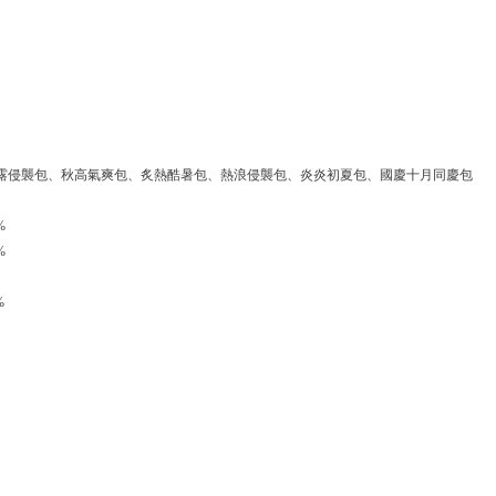
寒露侵襲包、秋高氣爽包、炙熱酷暑包、熱浪侵襲包、炎炎初夏包、國慶十月同慶包
%
%
%