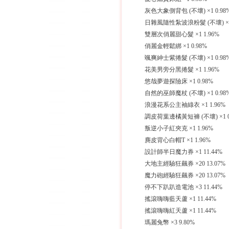
灰色大象側背包 (不壞) ×1 0.98
日雜風隨性紮波浪粉髮 (不壞) ×1 
雙層次俏麗甜心髮 ×1 1.96%
俏麗金輕鬆綁 ×1 0.98%
颯爽紳士紫捲髮 (不壞) ×1 0.98
花美男旁分黑捲髮 ×1 1.96%
悠哉夢遊探險床 ×1 0.98%
自然的巫師魔杖 (不壞) ×1 0.98
浪漫花系公主袖綠衣 ×1 1.96%
調皮荷葉邊橘黃短褲 (不壞) ×1 0
叛逆小子紅夾克 ×1 1.96%
麂皮背心白帽T ×1 1.96%
設計師半日魔力券 ×1 11.44%
大地主經驗狂飆券 ×20 13.07%
魔力砲經驗狂飆券 ×20 13.07%
停不下趴趴造電池 ×3 11.44%
搖滾嗨嗨藍天蘆 ×1 11.44%
搖滾嗨嗨紅天蘆 ×1 11.44%
瑪麗兔幣 ×3 9.80%