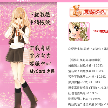
1021戀愛
◎戀愛小舖-限時上架福袋：霜
【霜降紅楓包內容物機率】
粉嫩淑女劍兌換券 ×1 0.33%
清新君子劍兌換券 ×1 0.33%
紫香芋貓咪雙人木椅 ×1 0.98%
黑貝雷帽 (不壞) ×1 0.98%
溫柔系長辮棕髮 (不壞) ×1 0.98
紅包包雙馬尾 ×1 1.96%
蝴蝶髮圈白包頭 ×1 0.98%
街頭風頭巾造型紫髮 (不壞) ×1 0