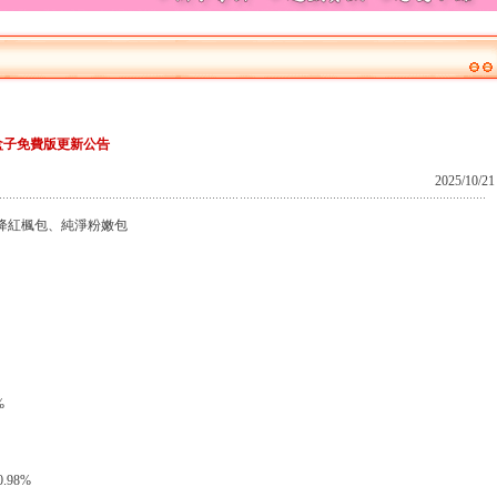
盒子免費版更新公告
2025/10/21
降紅楓包、純淨粉嫩包
%
.98%