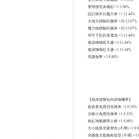
警用便衣灰襯衫 ×1 1.96%
設計師半日魔力券 ×1 11.44%
大地主經驗狂飆券 ×20 13.07%
魔力砲經驗狂飆券 ×20 13.07%
停不下趴趴造電池 ×3 11.44%
搖滾嗨嗨藍天蘆 ×1 11.44%
搖滾嗨嗨紅天蘆 ×1 11.44%
瑪麗兔幣 ×3 9.80%
【熱浪侵襲包內容物機率】
藍藍香兔寶貝兌換券 ×1 0.33%
古錐小兔寶兌換券 ×1 0.33%
粉紅淘氣獅單人椅 ×1 0.98%
大小姐珠光宴會包 (不壞) ×1 0.9
俏麗復古藍鮑柏造型 (不壞) ×1 0