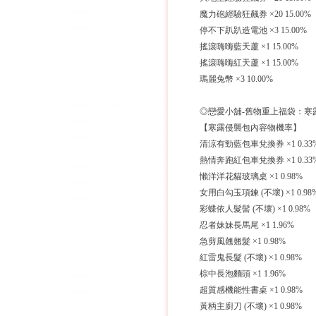
魔力砲經驗狂飆券 ×20 15.00%
停不下趴趴造電池 ×3 15.00%
搖滾嗨嗨藍天蘆 ×1 15.00%
搖滾嗨嗨紅天蘆 ×1 15.00%
瑪麗兔幣 ×3 10.00%
◎戀愛小舖-舊物重上福袋：
【寒露侵襲包內容物機率】
清涼有勁藍包車兌換券 ×1 0.33
熱情奔跑紅包車兌換券 ×1 0.33
懶洋洋花貓玻璃桌 ×1 0.98%
女用白勾玉項鍊 (不壞) ×1 0.98
彩蝶依人髮髻 (不壞) ×1 0.98%
忍者妹妹長馬尾 ×1 1.96%
急剪風翹翹髮 ×1 0.98%
紅雷鬼長髮 (不壞) ×1 0.98%
棕中長泡麵頭 ×1 1.96%
超質感機能性書桌 ×1 0.98%
黃柄主廚刀 (不壞) ×1 0.98%