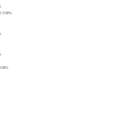
%
0.98%
%
%
.98%