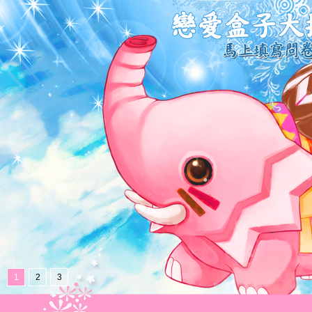
1
2
3